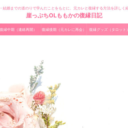
・結婚までの道のりで学んだことをもとに、元カレと復縁する方法を詳しく
崖っぷちOLももかの復縁日記
復縁中期（連絡再開）
復縁後期（元カレに再会）
復縁グッズ（タロット