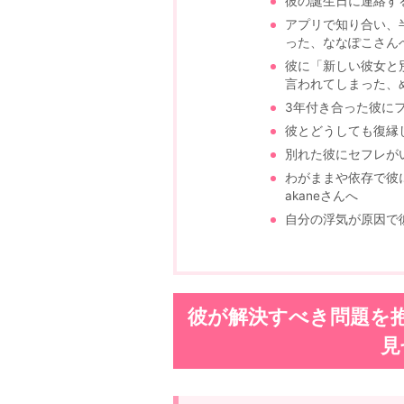
彼の誕生日に連絡す
アプリで知り合い、
った、ななぽこさん
彼に「新しい彼女と
言われてしまった、
3年付き合った彼に
彼とどうしても復縁し
別れた彼にセフレが
わがままや依存で彼
akaneさんへ
自分の浮気が原因で
彼が解決すべき問題を
見