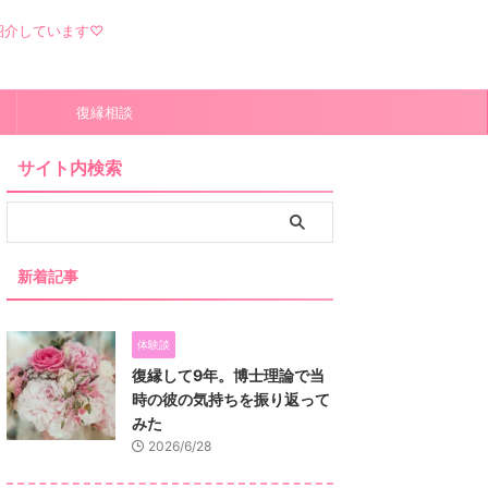
紹介しています♡
）
復縁相談
サイト内検索
新着記事
体験談
復縁して9年。博士理論で当
時の彼の気持ちを振り返って
みた
2026/6/28