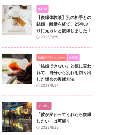
体験談
【復縁体験談】別の相手との
結婚・離婚を経て、25年ぶ
りに元カレと復縁しました！
2026/6/29
結婚のプレッシャー
体験談
「結婚できない」と彼に言わ
れて、自分から別れを切り出
した場合の復縁方法
2023/8/27
ダメ出し
「彼が変わってくれたら復縁
したい」は可能？
2023/8/26