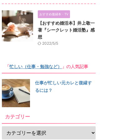
おすすめ復縁本・TV
【おすすめ婚活本】井上敬一
著『シークレット婚活塾』感
想
2022/5/5
「
忙しい（仕事・勉強など）
」の人気記事
仕事が忙しい元カレと復縁す
るには？
カテゴリー