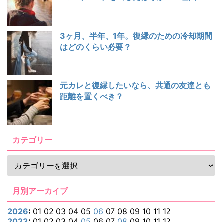
3ヶ月、半年、1年。復縁のための冷却期間
はどのくらい必要？
元カレと復縁したいなら、共通の友達とも
距離を置くべき？
カテゴリー
月別アーカイブ
2026
:
01
02
03
04
05
06
07
08
09
10
11
12
2023
:
01
02
03
04
05
06
07
08
09
10
11
12