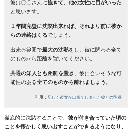
彼は〇〇さんに
飽きて
、
他の女性に目がいった
と思います。
１年間完璧に沈黙出来れば、それより前に彼か
らの連絡はくる
でしょう。
出来る範囲で
最大の沈黙
をし、彼に関わる全て
のものから距離を置いてください。
共通の知人とも距離を置き
、彼に会いそうな可
能性のある
全てのものから離れましょう
。
引用：
新しく彼女が出来てしまった彼との復縁
徹底的に沈黙することで、
彼が付き合っていた頃の
ことを懐かしく思い出すことができるようになり、