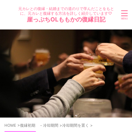
元カレとの復縁・結婚までの道のりで学んだことをもと
に、元カレと復縁する方法を詳しく紹介しています♡
崖っぷちOLももかの復縁日記
HOME
>
復縁初期 －冷却期間
>
冷却期間を置く
>