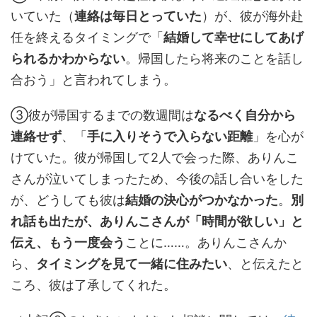
いていた（
連絡は毎日とっていた
）が、彼が海外赴
任を終えるタイミングで「
結婚して幸せにしてあげ
られるかわからない
。帰国したら将来のことを話し
合おう」と言われてしまう。
③彼が帰国するまでの数週間は
なるべく自分から
連絡せず
、「
手に入りそうで入らない距離
」を心が
けていた。彼が帰国して2人で会った際、ありんこ
さんが泣いてしまったため、今後の話し合いをした
が、どうしても彼は
結婚の決心がつかなかった
。
別
れ話も出たが、ありんこさんが「時間が欲しい」と
伝え、もう一度会う
ことに……。ありんこさんか
ら、
タイミングを見て一緒に住みたい
、と伝えたと
ころ、彼は了承してくれた。