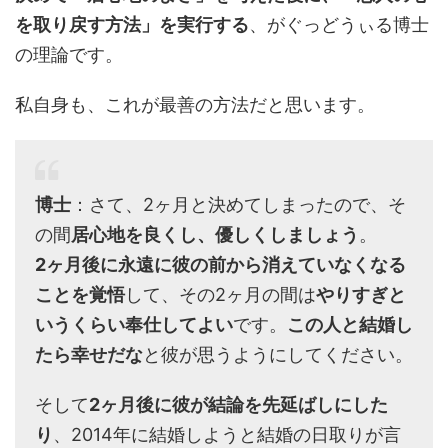
を取り戻す方法」を実行する
、がぐっどうぃる博士
の理論です。
私自身も、これが最善の方法だと思います。
博士
：さて、2ヶ月と決めてしまったので、そ
の間
居心地を良くし、優しくしましょう
。
2ヶ月後に永遠に彼の前から消えていなくなる
ことを覚悟
して、その2ヶ月の間は
やりすぎと
いうくらい奉仕してよい
です。
この人と結婚し
たら幸せだな
と彼が思うようにしてください。
そして
2ヶ月後に彼が結論を先延ばしにした
り
、2014年に結婚しようと結婚の日取りが言