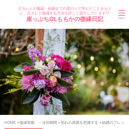
元カレとの復縁・結婚までの道のりで学んだことをもと
に、元カレと復縁する方法を詳しく紹介しています♡
崖っぷちOLももかの復縁日記
HOME
>
復縁初期 －冷却期間
>
別れの原因を把握する
>
結婚のプレッシ