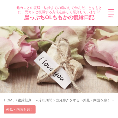
元カレとの復縁・結婚までの道のりで学んだことをもと
に、元カレと復縁する方法を詳しく紹介しています♡
崖っぷちOLももかの復縁日記
HOME
>
復縁初期 －冷却期間
>
自分磨きをする
>
外見・内面を磨く
>
外見・内面を磨く