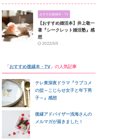
おすすめ復縁本・TV
【おすすめ婚活本】井上敬一
著『シークレット婚活塾』感
想
2022/5/5
「
おすすめ復縁本・TV
」の人気記事
テレ東深夜ドラマ『ラブコメ
の掟～こじらせ女子と年下男
子～』感想
復縁アドバイザー浅海さんの
メルマガが届きました！