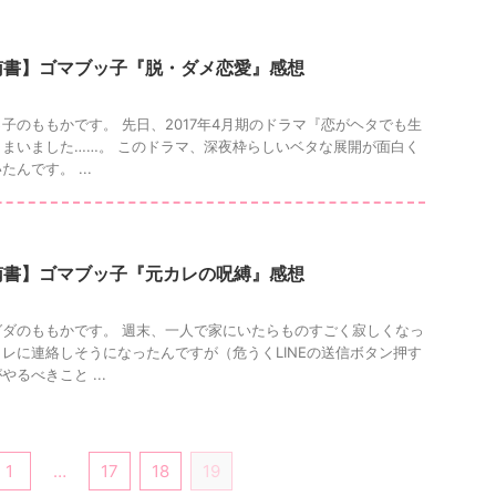
南書】ゴマブッ子『脱・ダメ恋愛』感想
子のももかです。 先日、2017年4月期のドラマ『恋がヘタでも生
まいました……。 このドラマ、深夜枠らしいベタな展開が面白く
んです。 ...
南書】ゴマブッ子『元カレの呪縛』感想
ダのももかです。 週末、一人で家にいたらものすごく寂しくなっ
レに連絡しそうになったんですが（危うくLINEの送信ボタン押す
るべきこと ...
1
…
17
18
19