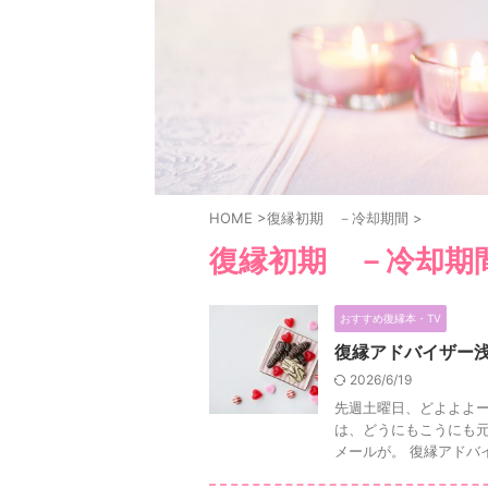
HOME
>
復縁初期 －冷却期間
>
復縁初期 －冷却期
おすすめ復縁本・TV
復縁アドバイザー
2026/6/19
先週土曜日、どよよよ
は、どうにもこうにも
メールが。 復縁アドバイ