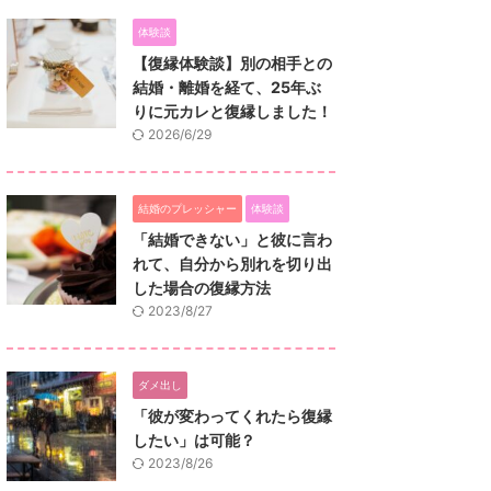
体験談
【復縁体験談】別の相手との
結婚・離婚を経て、25年ぶ
りに元カレと復縁しました！
2026/6/29
結婚のプレッシャー
体験談
「結婚できない」と彼に言わ
れて、自分から別れを切り出
した場合の復縁方法
2023/8/27
ダメ出し
「彼が変わってくれたら復縁
したい」は可能？
2023/8/26