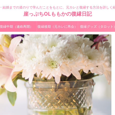
・結婚までの道のりで学んだことをもとに、元カレと復縁する方法を詳しく
崖っぷちOLももかの復縁日記
復縁中期（連絡再開）
復縁後期（元カレに再会）
復縁グッズ（タロット