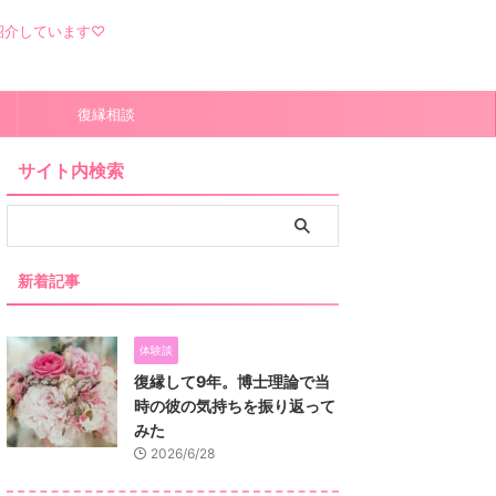
紹介しています♡
）
復縁相談
サイト内検索
新着記事
体験談
復縁して9年。博士理論で当
時の彼の気持ちを振り返って
みた
2026/6/28